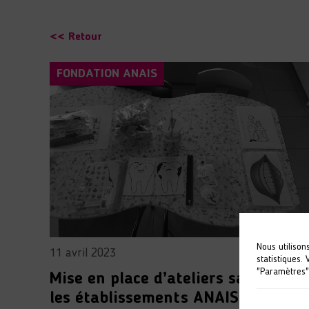
<< Retour
FONDATION ANAIS
Nous utilison
11 avril 2023
statistiques.
"Paramètres"
Mise en place d’ateliers santé dan
les établissements ANAIS de la