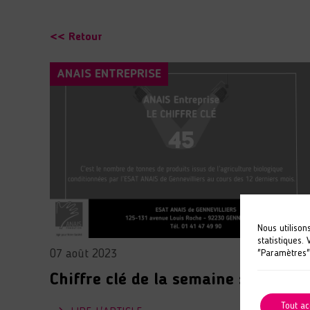
<< Retour
ANAIS ENTREPRISE
Nous utilison
statistiques.
07 août 2023
"Paramètres"
Chiffre clé de la semaine : 45
Tout ac