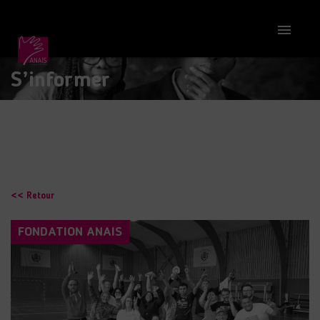

S’informer
<< Retour
FONDATION ANAIS