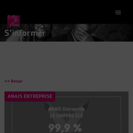

S’informer
<< Retour
ANAIS ENTREPRISE