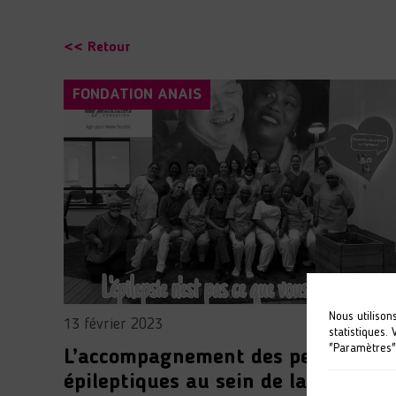
<< Retour
FONDATION ANAIS
Nous utilison
13 février 2023
statistiques.
"Paramètres"
L’accompagnement des personnes
épileptiques au sein de la MAS