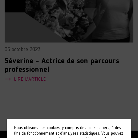
05 octobre 2023
Séverine – Actrice de son parcours
professionnel
LIRE L'ARTICLE
Nous utilisons des cookies, y compris des cookies tiers, à des
fins de fonctionnement et d’analyses statistiques. Vous pouvez