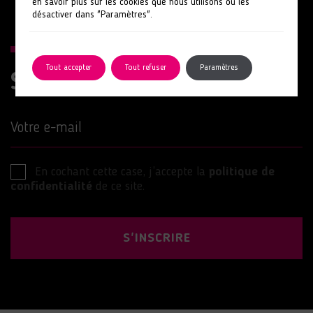
en savoir plus sur les cookies que nous utilisons ou les
désactiver dans "Paramètres".
Tout accepter
Tout refuser
Paramètres
Suivez nos actions
Votre e-mail
En cochant cette case, j’accepte la
politique de
confidentialité
de ce site.
S'INSCRIRE