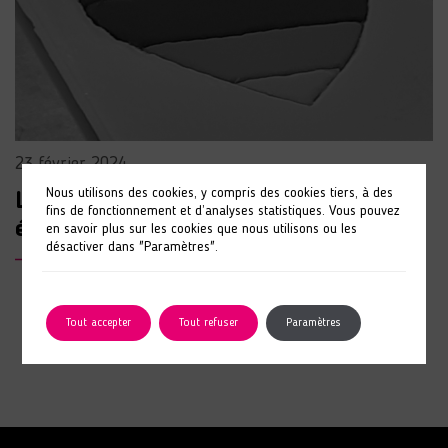
23 février 2024
Nous utilisons des cookies, y compris des cookies tiers, à des
La Saint Valentin dans les
fins de fonctionnement et d’analyses statistiques. Vous pouvez
établissements ANAIS
en savoir plus sur les cookies que nous utilisons ou les
désactiver dans "Paramètres".
LIRE L'ARTICLE
Tout accepter
Tout refuser
Paramètres