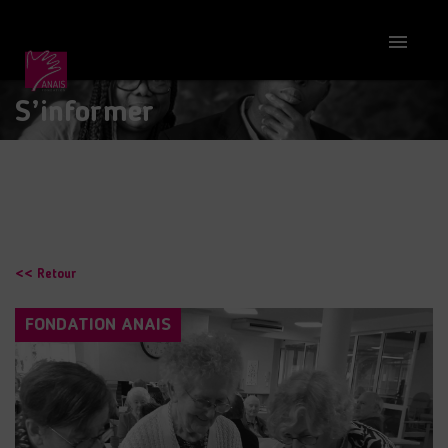

S’informer
<< Retour
FONDATION ANAIS