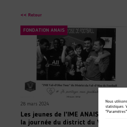
<< Retour
FONDATION ANAIS
Nous utilison
28 mars 2024
statistiques.
"Paramètres"
Les jeunes de l’IME ANAIS d’Osny à
la journée du district du Val d’Oise