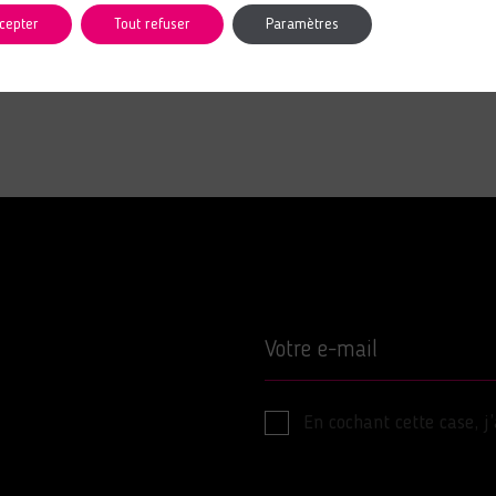
cepter
Tout refuser
Paramètres
LIRE L'ARTICLE
Votre e-mail
En cochant cette case, j