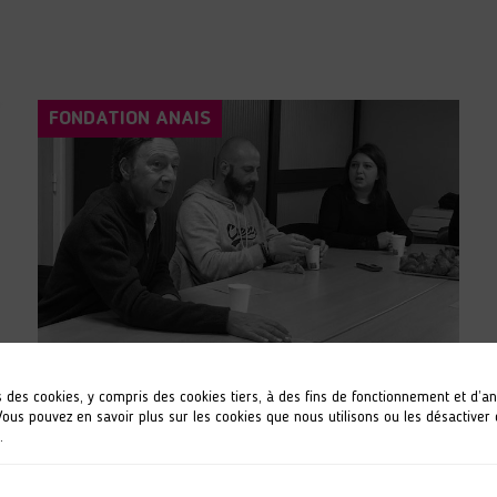
FONDATION ANAIS
s des cookies, y compris des cookies tiers, à des fins de fonctionnement et d’a
17 novembre 2023
 Vous pouvez en savoir plus sur les cookies que nous utilisons ou les désactiver
.
Stéphane BERN en visite à l’ESAT
ANAIS de Chartres