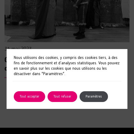
31 mai 2023
Nous utilisons des cookies, y compris des cookies tiers, à des
Grande représentation à l’EAM ANAIS
fins de fonctionnement et d’analyses statistiques. Vous pouvez
d’Argentan
en savoir plus sur les cookies que nous utilisons ou les
désactiver dans "Paramètres".
LIRE L'ARTICLE
Tout accepter
Tout refuser
Paramètres