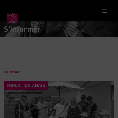

S’informer
<< Retour
FONDATION ANAIS