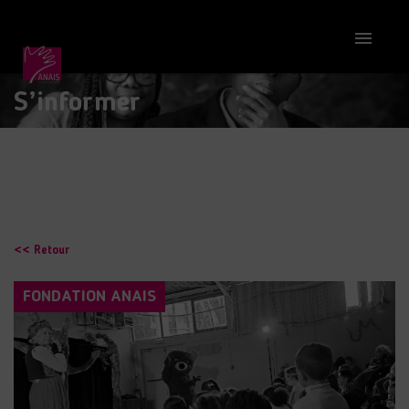

S’informer
<< Retour
FONDATION ANAIS