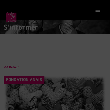

S’informer
<< Retour
FONDATION ANAIS