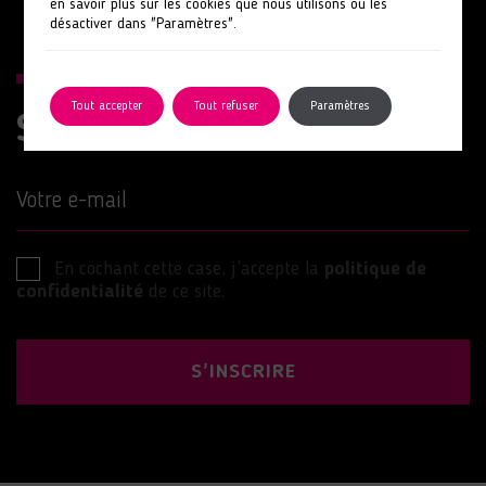
en savoir plus sur les cookies que nous utilisons ou les
désactiver dans "Paramètres".
Tout accepter
Tout refuser
Paramètres
Suivez nos actions
Votre e-mail
En cochant cette case, j’accepte la
politique de
confidentialité
de ce site.
S'INSCRIRE