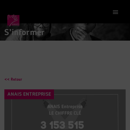

S’informer
<< Retour
ANAIS ENTREPRISE