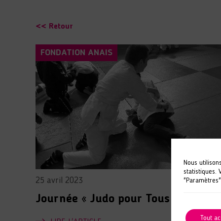
<< Retour
FONDATION ANAIS
Nous utilison
statistiques.
25 avril 2023
"Paramètres"
Journée « Judo pour Tous »
Tout ac