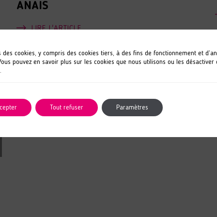
ANAIS
LIRE L'ARTICLE
s des cookies, y compris des cookies tiers, à des fins de fonctionnement et d’a
 Vous pouvez en savoir plus sur les cookies que nous utilisons ou les désactiver
.
cepter
Tout refuser
Paramètres