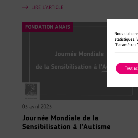
LIRE L'ARTICLE
FONDATION ANAIS
Nous utilison
statistiques.
"Paramètres"
Tout ac
03 avril 2023
Journée Mondiale de la
Sensibilisation à l’Autisme