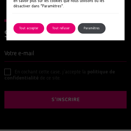
en savoir plus sur les cookies que nous utilisons ou les
désactiver dans "Paramètres".
Tout accepter
Tout refuser
Paramètres
Suivez nos actions
Votre e-mail
En cochant cette case, j’accepte la
politique de
confidentialité
de ce site.
S'INSCRIRE