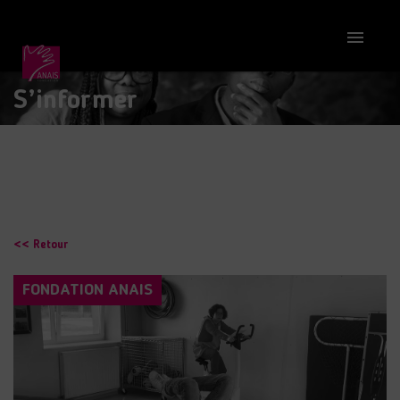

S’informer
<< Retour
FONDATION ANAIS