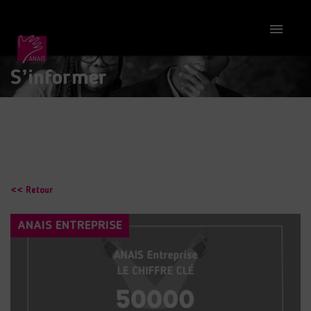

S’informer
<< Retour
ANAIS ENTREPRISE