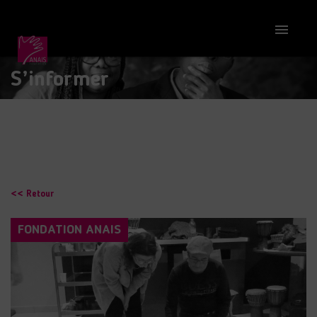

S’informer
<< Retour
FONDATION ANAIS