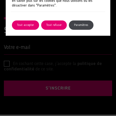
en savoir plus sur les cookies que nous utilisons ou les
désactiver dans "Paramètres".
Tout accepter
Tout refuser
Paramètres
Suivez nos actions
Votre e-mail
En cochant cette case, j’accepte la
politique de
confidentialité
de ce site.
S'INSCRIRE