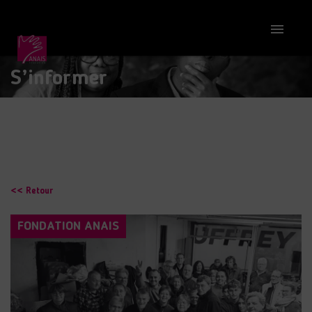

S’informer
<< Retour
FONDATION ANAIS