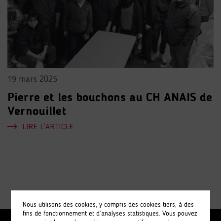
19 mars 2025
Pierre et les bouchons au CH ANAIS de
Vernouillet
LIRE L'ARTICLE
Nous utilisons des cookies, y compris des cookies tiers, à des
fins de fonctionnement et d’analyses statistiques. Vous pouvez