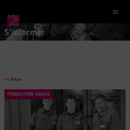

S’informer
<< Retour
FONDATION ANAIS