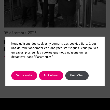
08 décembre 2023
Inauguration du nouveau site du
Nous utilisons des cookies, y compris des cookies tiers, à des
fins de fonctionnement et d’analyses statistiques. Vous pouvez
Londeau
en savoir plus sur les cookies que nous utilisons ou les
LIRE L'ARTICLE
désactiver dans "Paramètres".
Tout accepter
Tout refuser
Paramètres