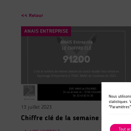
<< Retour
ANAIS ENTREPRISE
Nous utilison
statistiques.
13 juillet 2023
"Paramètres"
Chiffre clé de la semaine : 91200
Tout ac