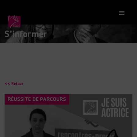

S’informer
<< Retour
RÉUSSITE DE PARCOURS