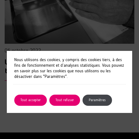
05 octobre 2022
Nous utilisons des cookies, y compris des cookies tiers, à des
Une nouvelle étape pour l’atelier
fins de fonctionnement et d’analyses statistiques. Vous pouvez
textile de Sées
en savoir plus sur les cookies que nous utilisons ou les
désactiver dans "Paramètres".
LIRE L'ARTICLE
Tout accepter
Tout refuser
Paramètres