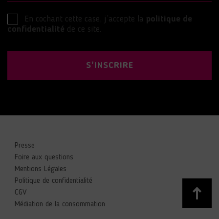
En cochant cette case, j’accepte la
politique de
confidentialité
de ce site.
S'INSCRIRE
Presse
Foire aux questions
Mentions Légales
Politique de confidentialité
CGV
Médiation de la consommation