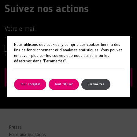
Suivez nos actions
Votre e-mail
Nous utilisons des cookies, y compris des cookies tiers, à des
En cochant cette case, j’accepte la
politique de
fins de fonctionnement et d’analyses statistiques. Vous pouvez
confidentialité
de ce site.
en savoir plus sur les cookies que nous utilisons ou les
désactiver dans "Paramètres".
S'INSCRIRE
Tout accepter
Tout refuser
Paramètres
Presse
Foire aux questions