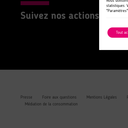
Nous utilison
statistiques.
"Paramètres"
Suivez nos actions
Tout ac
Presse
Foire aux questions
Mentions Légales
Médiation de la consommation