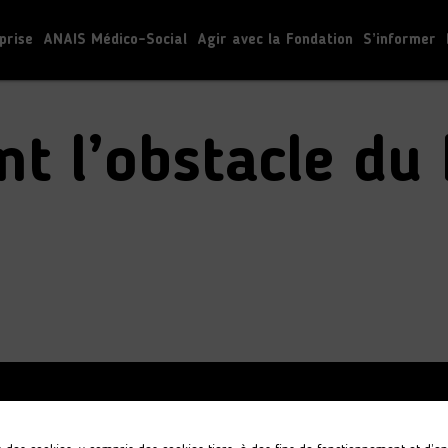
prise
ANAIS Médico-Social
Agir avec la Fondation
S’informer
dicap
ent l’obstacle du