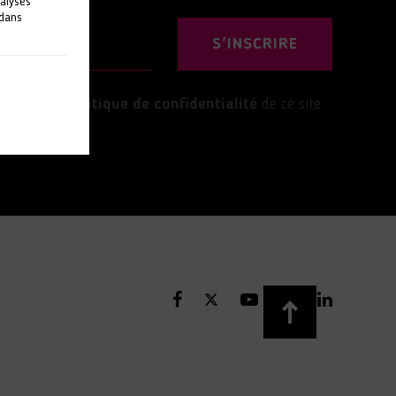
nalyses
 dans
S'INSCRIRE
’accepte la
politique de confidentialité
de ce site.