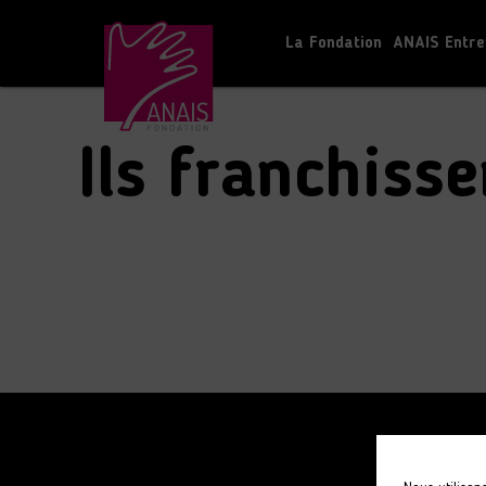
La Fondation
ANAIS Entre
Accueil
S'informer
Ils franchissent l’obstacle du han
Ils franchiss