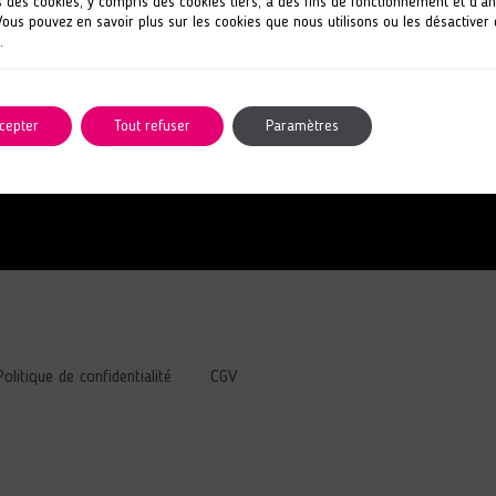
s des cookies, y compris des cookies tiers, à des fins de fonctionnement et d’a
 Vous pouvez en savoir plus sur les cookies que nous utilisons ou les désactiver
.
Votre e-mail
cepter
Tout refuser
Paramètres
En cochant cette case, j
Politique de confidentialité
CGV