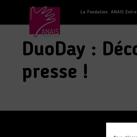
La Fondation
ANAIS Entre
Accueil
S'informer
DuoDay : Découverte du monde de
DuoDay : Déc
presse !