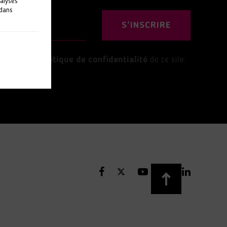
nalyses
 dans
S'INSCRIRE
’accepte la
politique de confidentialité
de ce site.