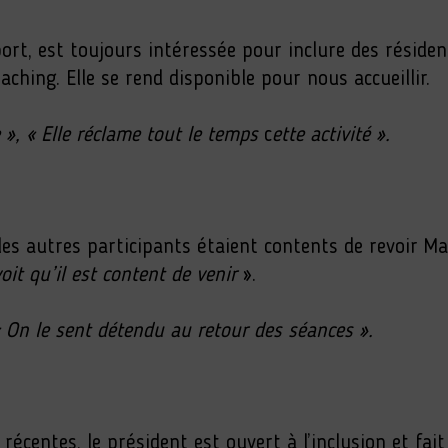
sport, est toujours intéressée pour inclure des résiden
ching. Elle se rend disponible pour nous accueillir.
 »,
« Elle réclame tout le temps
c
ette activité ».
les autres participants étaient contents de revoir M
oit qu’il est content de venir
».
 On le sent détendu au retour des séances ».
écentes, le président est ouvert à l’inclusion et fai