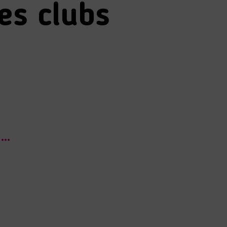
les clubs
é…