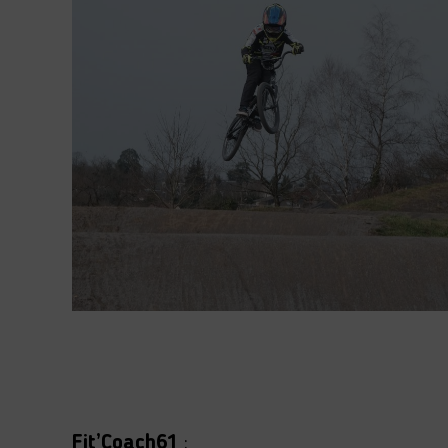
Fit’Coach61
: