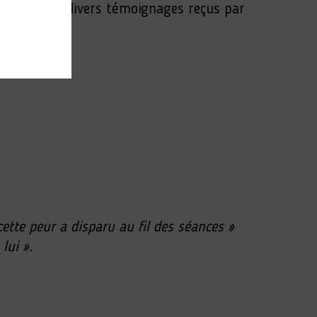
ent dans les divers témoignages reçus par
cette peur a disparu au fil des séances »
 lui
».