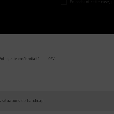
En cochant cette case, j
Politique de confidentialité
CGV
 situations de handicap