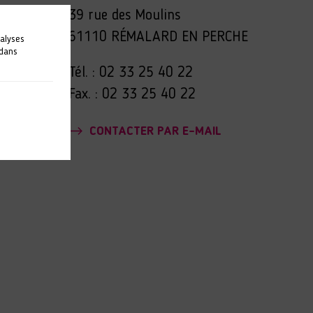
39 rue des Moulins
61110 RÉMALARD EN PERCHE
nalyses
 dans
Tél. : 02 33 25 40 22
Fax. : 02 33 25 40 22
CONTACTER PAR E-MAIL