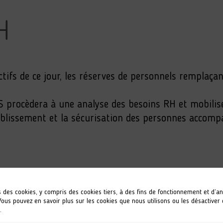
H
ctifs de ce jour, les réserves de personnels remplaça
IS procèdera à une analyse des besoins RH et mobilis
ablissement et la sécurisation des personnes accomp
GESTION DE CRISE
s des cookies, y compris des cookies tiers, à des fins de fonctionnement et d’a
 Vous pouvez en savoir plus sur les cookies que nous utilisons ou les désactiver
.