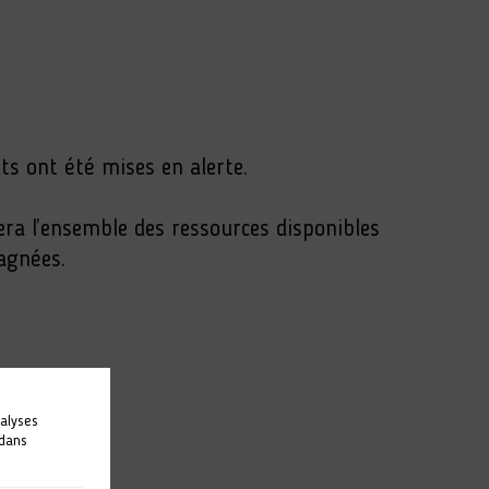
nts ont été mises en alerte.
era l’ensemble des ressources disponibles
agnées.
nalyses
 dans