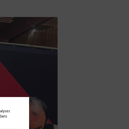
nalyses
 dans