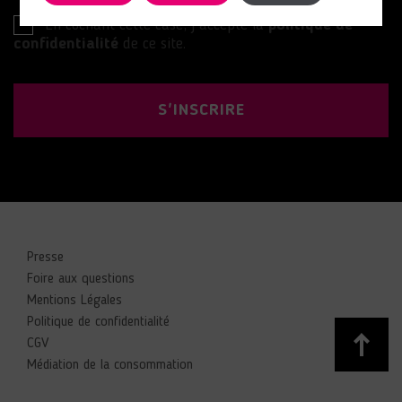
En cochant cette case, j’accepte la
politique de
confidentialité
de ce site.
S'INSCRIRE
Presse
Foire aux questions
Mentions Légales
Politique de confidentialité
CGV
Médiation de la consommation