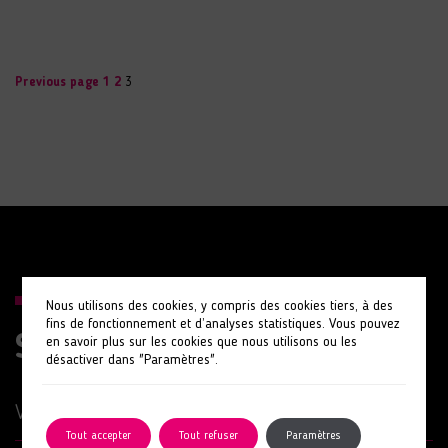
Page
Page
Page
Pagination
Previous page
1
2
3
des
publications
Nous utilisons des cookies, y compris des cookies tiers, à des
fins de fonctionnement et d’analyses statistiques. Vous pouvez
Suivez nos actions
en savoir plus sur les cookies que nous utilisons ou les
désactiver dans "Paramètres".
Votre e-mail
Tout accepter
Tout refuser
Paramètres