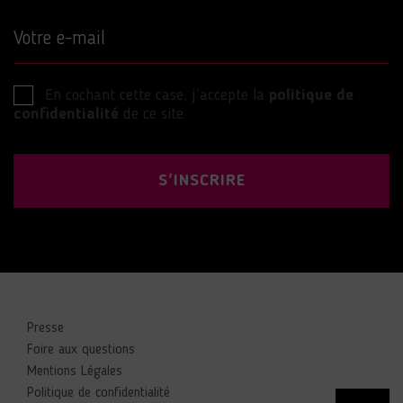
Votre e-mail
En cochant cette case, j’accepte la
politique de
confidentialité
de ce site.
S'INSCRIRE
Presse
Foire aux questions
Mentions Légales
Politique de confidentialité